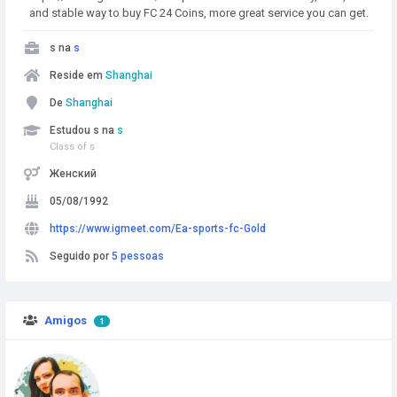
and stable way to buy FC 24 Coins, more great service you can get.
s na
s
Reside em
Shanghai
De
Shanghai
Estudou s na
s
Class of s
Женский
05/08/1992
https://www.igmeet.com/Ea-sports-fc-Gold
Seguido por
5 pessoas
Amigos
1