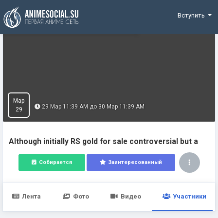
Funding
Вступить
Мар
29 Мар 11:39 AM до 30 Мар 11:39 AM
29
Although initially RS gold for sale controversial but a
Собирается
Заинтересованный
Лента
Фото
Видео
Участники