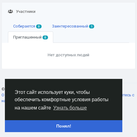
Участники
Собирается
Заинтересованный
0
1
Приглашенный
0
Нет доступных людей
© 2026 AnimeSocial.SU - Первая аниме сеть!
Russian
Этот сайт использует куки, чтобы
О нас
Условия использования
Конфиденциальность
Свяжитесь с
обеспечить комфортные условия работы
нами
Каталог
на нашем сайте
Узнать больше
Понял!