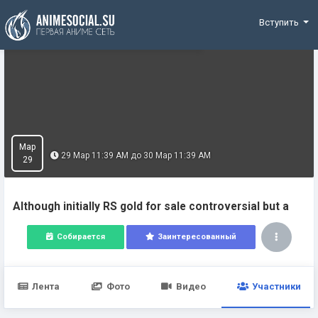
Funding
Вступить
Мар
29 Мар 11:39 AM до 30 Мар 11:39 AM
29
Although initially RS gold for sale controversial but a
Собирается
Заинтересованный
Лента
Фото
Видео
Участники