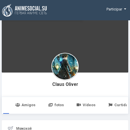
Funding
Participar
Claus Oliver
po
Amigos
fotos
Vídeos
Curtidas
Мужской