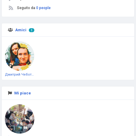
Seguito da
0 people
Amici
1
Дмитрий Чеботарёв
Mi piace