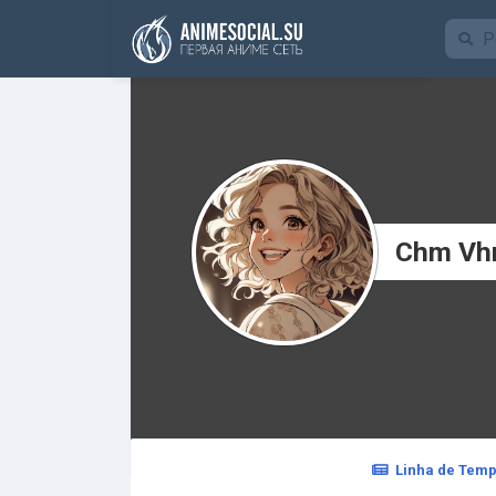
Funding
Chm Vh
Linha de Tem