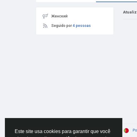
Atuali
Женский
Seguido por
4 pessoas
© 2026 AnimeSocial.SU - Первая аниме сеть!
Po
Este site usa cookies para garantir que você