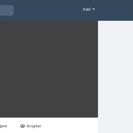
Katıl
ğeni
Gruplar