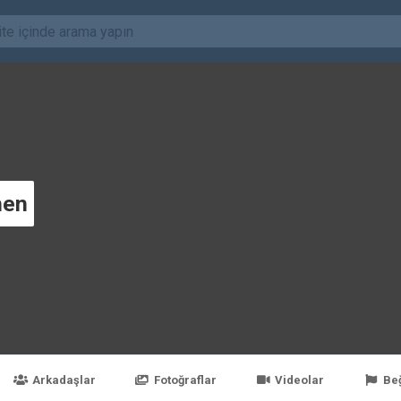
hen
Arkadaşlar
Fotoğraflar
Videolar
Be