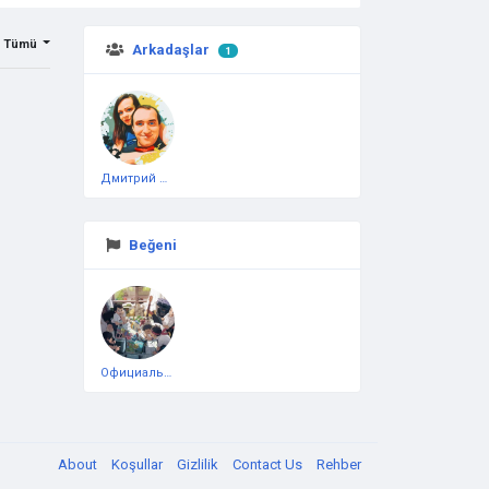
Tümü
Arkadaşlar
1
Дмитрий Чеботарёв
Beğeni
Официальная тестовая страница
About
Koşullar
Gizlilik
Contact Us
Rehber