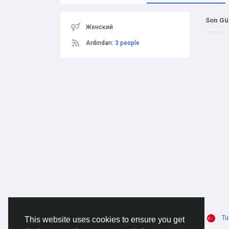
Son Gü
Женский
Ardından:
3 people
© 2026 AnimeSocial.SU - Первая аниме сеть!
Tu
This website uses cookies to ensure you get