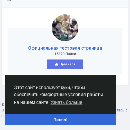
Официальная тестовая страница
15370 Лайки
Нравится
Этот сайт использует куки, чтобы
обеспечить комфортные условия работы
на нашем сайте
Узнать больше
© 2026 AnimeSocial.SU - Первая аниме сеть!
Russian
О нас
Условия использования
Конфиденциальность
Свяжитесь с
нами
Каталог
Понял!