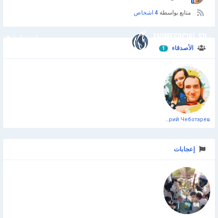
متابع بواسطة
4 اشخاص
انضم إلينا
الأصدقاء
1
Дмитрий Чеботарёв
إعجابات