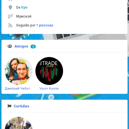
De
Kyiv
Мужской
Seguido por
1 pessoas
Amigos
2
Дмитрий Чеботарёв
Vyom Kumar
Curtidas