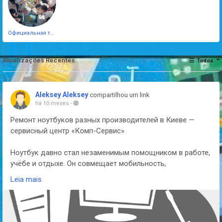
Официальная тестовая страница
Atualizações Recentes
Todos
Aleksey Aleksey
compartilhou um link
há 10 meses
-
Ремонт ноутбуков разных производителей в Киеве —
сервисный центр «Комп-Сервис»
Ноутбук давно стал незаменимым помощником в работе,
учёбе и отдыхе. Он совмещает мобильность,
производительность и удобство. Но даже самые
Leia mais
надёжные модели разных производителей со временем
выходят из строя. Причиной может быть естественный
износ комплектующих, перегрев, механические
повреждения или программные сбои. В таких случаях