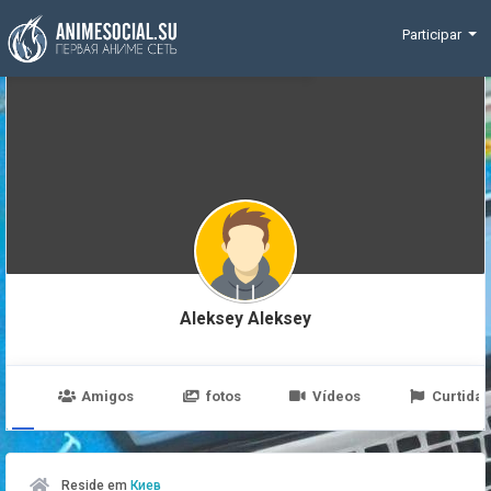
Funding
Participar
Aleksey Aleksey
po
Amigos
fotos
Vídeos
Curtidas
Reside em
Киев