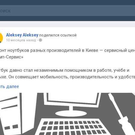
Aleksey Aleksey
поделился ссылкой
10 месяцев назад
-
онт ноутбуков разных производителей в Киеве — сервисный це
мп-Сервис»
тбук давно стал незаменимым помощником в работе, учёбе и
ыхе. Он совмещает мобильность, производительность и удобств
даже самые надёжные модели разных производителей со врем
ать далее
одят из строя. Причиной может быть естественный износ
плектующих, перегрев, механические повреждения или
граммные сбои. В таких случаях важно доверить технику
фессионалам, которые знают особенности ремонта ноутбуков
кретных брендов.
тбуки Acer популярны благодаря доступной цене и широкому