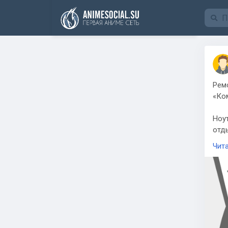
Funding
Рем
«Ко
Ноу
отд
Но 
Чит
вых
ком
про
про
кон
Ноу