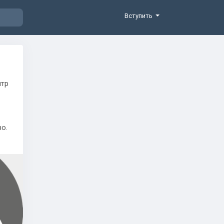
Вступить
нтр
о.
енем