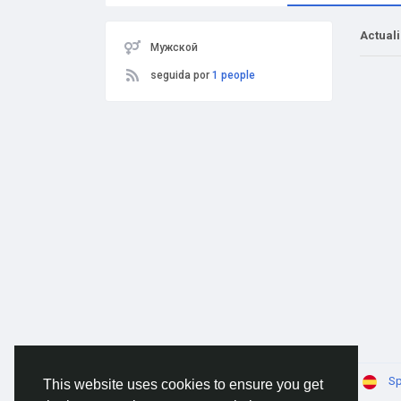
Actual
Мужской
seguida por
1 people
© 2026 AnimeSocial.SU - Первая аниме сеть!
Sp
This website uses cookies to ensure you get