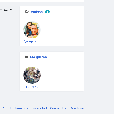
Todos
Amigos
1
Дмитрий Чеботарёв
Me gustan
Официальная тестовая страница
About
Términos
Privacidad
Contact Us
Directorio