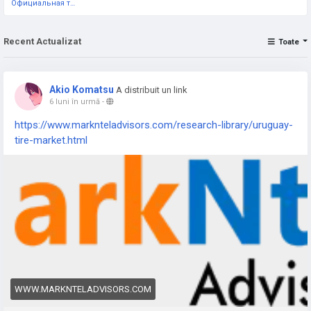
Официальная тестовая страница
Recent Actualizat
Toate
Akio Komatsu
A distribuit un link
6 luni în urmă
-
https://www.marknteladvisors.com/research-library/uruguay-
tire-market.html
WWW.MARKNTELADVISORS.COM