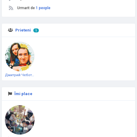
Urmarit de
1 people
Prieteni
1
Дмитрий Чеботарёв
Îmi place