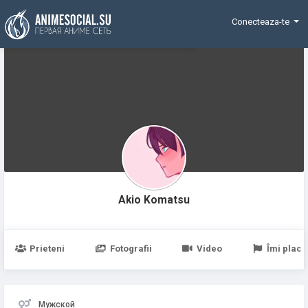
Funding
Conecteaza-te
Akio Komatsu
Prieteni
Fotografii
Video
Îmi place
Мужской