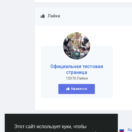
Лайки
Официальная тестовая
страница
15370 Лайки
Нравится
Этот сайт использует куки, чтобы
© 2026 AnimeSocial.SU - Первая аниме сеть!
Ru