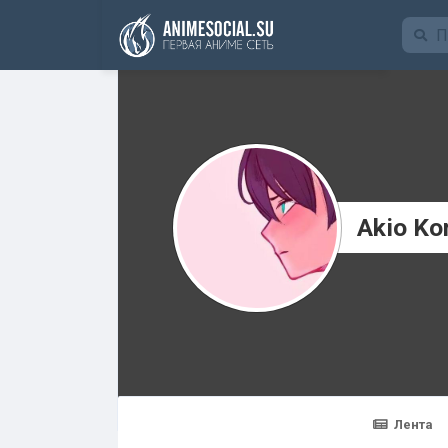
Funding
Akio Ko
Лента