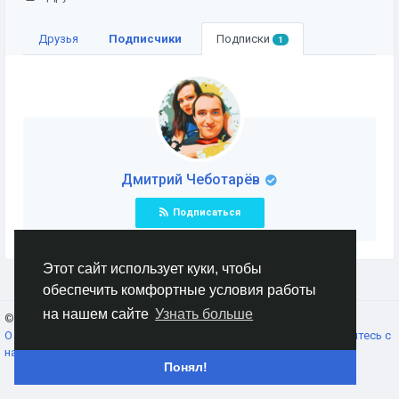
Друзья
Подписчики
Подписки
1
Дмитрий Чеботарёв
Подписаться
Этот сайт использует куки, чтобы
обеспечить комфортные условия работы
на нашем сайте
Узнать больше
© 2026 AnimeSocial.SU - Первая аниме сеть!
Russian
О нас
Условия использования
Конфиденциальность
Свяжитесь с
нами
Каталог
Понял!