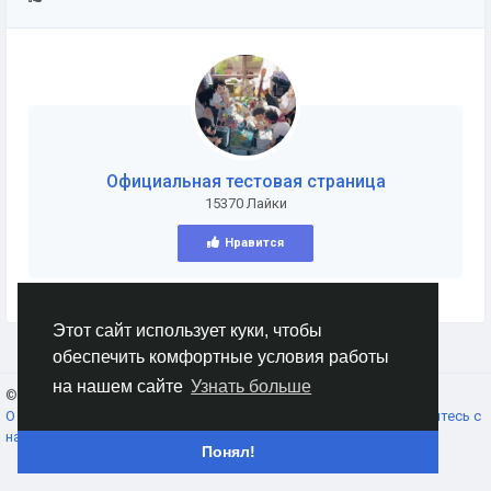
Официальная тестовая страница
15370 Лайки
Нравится
Этот сайт использует куки, чтобы
обеспечить комфортные условия работы
на нашем сайте
Узнать больше
© 2026 AnimeSocial.SU - Первая аниме сеть!
Russian
О нас
Условия использования
Конфиденциальность
Свяжитесь с
нами
Каталог
Понял!