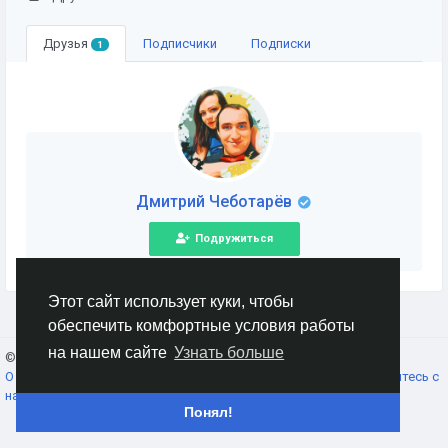
Друзья
Подписчики
Подписки
1
Дмитрий Чеботарёв
Подружиться
Этот сайт использует куки, чтобы
обеспечить комфортные условия работы
на нашем сайте
Узнать больше
© 2026 AnimeSocial.SU - Первая аниме сеть!
Russian
О нас
Условия использования
Конфиденциальность
Свяжитесь с
нами
Каталог
Понял!