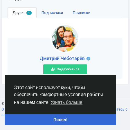
Друзья
Подписчики
Подписки
1
Дмитрий Чеботарёв
Подружиться
Этот сайт использует куки, чтобы
обеспечить комфортные условия работы
на нашем сайте
Узнать больше
© 2026 AnimeSocial.SU - Первая аниме сеть!
Russian
О нас
Условия использования
Конфиденциальность
Свяжитесь с
нами
Каталог
Понял!