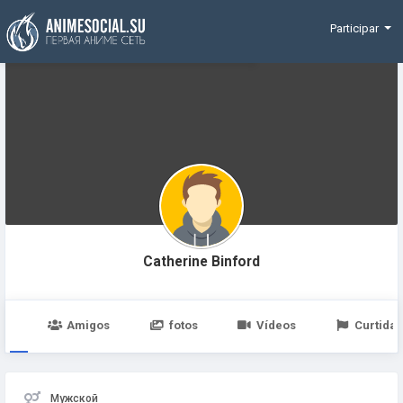
Funding
Participar
Catherine Binford
po
Amigos
fotos
Vídeos
Curtidas
Мужской