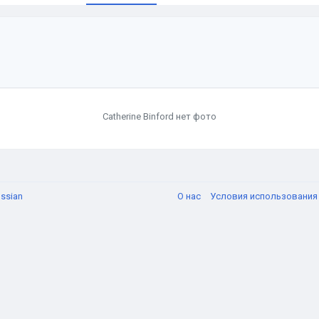
Catherine Binford нет фото
ssian
О нас
Условия использовани