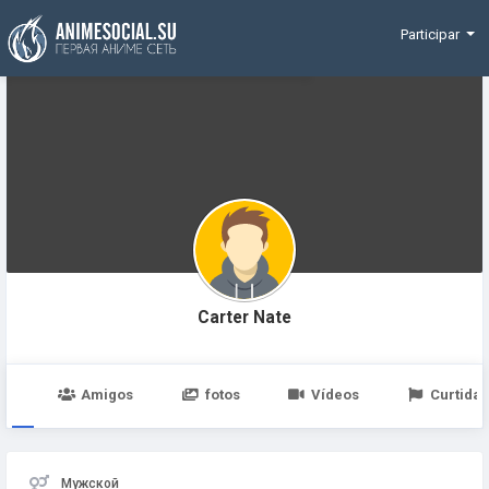
Funding
Participar
Carter Nate
po
Amigos
fotos
Vídeos
Curtidas
Мужской