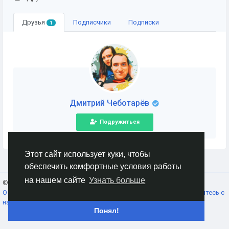
Друзья
Подписчики
Подписки
1
Дмитрий Чеботарёв
Подружиться
Этот сайт использует куки, чтобы
обеспечить комфортные условия работы
на нашем сайте
Узнать больше
© 2026 AnimeSocial.SU - Первая аниме сеть!
Russian
О нас
Условия использования
Конфиденциальность
Свяжитесь с
нами
Каталог
Понял!