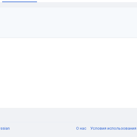
и
ssian
О нас
Условия использовани