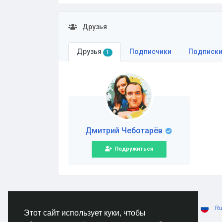
Друзья
Друзья
Подписчики
Подписк
1
Дмитрий Чеботарёв
Подружиться
© 2026 AnimeSocial.SU - Первая аниме сеть!
Ru
Этот сайт использует куки, чтобы