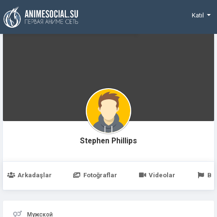
Funding
Katıl
Stephen Phillips
Arkadaşlar
Fotoğraflar
Videolar
Be
Мужской