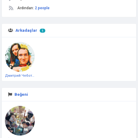
Ardından:
2 people
Arkadaşlar
1
Дмитрий Чеботарёв
Beğeni