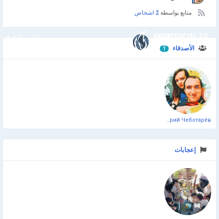
متابع بواسطة
2 اشخاص
انضم إلينا
الأصدقاء
1
Дмитрий Чеботарёв
إعجابات