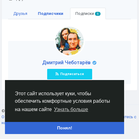
Друзья
Подписчики
Подписки
1
Дмитрий Чеботарёв
Подписаться
Этот сайт использует куки, чтобы
обеспечить комфортные условия работы
на нашем сайте
Узнать больше
© 2026 AnimeSocial.SU - Первая аниме сеть!
Russian
О нас
Условия использования
Конфиденциальность
Свяжитесь с
нами
Каталог
Понял!