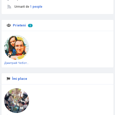
Urmarit de
1 people
Prieteni
1
Дмитрий Чеботарёв
Îmi place