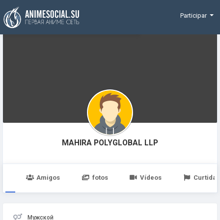
Funding
Participar
MAHIRA POLYGLOBAL LLP
po
Amigos
fotos
Vídeos
Curtidas
Мужской