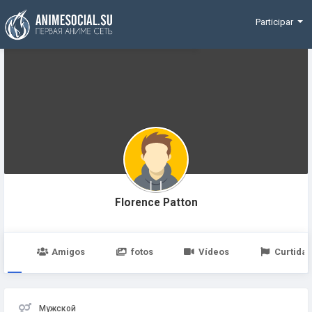
Funding
Participar
Florence Patton
po
Amigos
fotos
Vídeos
Curtidas
Мужской