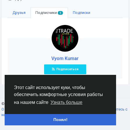
Друзья
Подписчики
Подписки
1
Vyom Kumar
Подписаться
Этот сайт использует куки, чтобы
обеспечить комфортные условия работы
на нашем сайте
Узнать больше
© 2026 AnimeSocial.SU - Первая аниме сеть!
Russian
О нас
Условия использования
Конфиденциальность
Свяжитесь с
нами
Каталог
Понял!