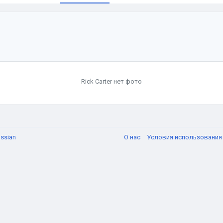
Rick Carter нет фото
ssian
О нас
Условия использовани