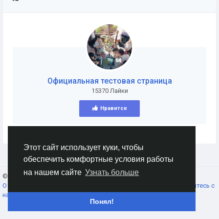
Официальная тестовая страница
15370 Лайки
Нравится
Этот сайт использует куки, чтобы
обеспечить комфортные условия работы
на нашем сайте
Узнать больше
© 2026 AnimeSocial.SU - Первая аниме сеть!
Russian
О нас
Условия использования
Конфиденциальность
Свяжитесь с
нами
Каталог
Понял!