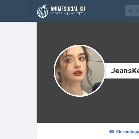
Funding
JeansK
Chronologi