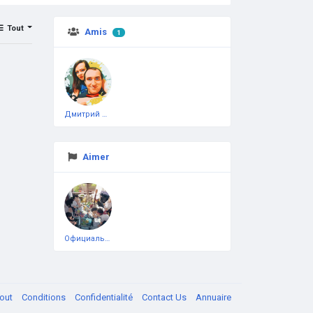
Tout
Amis
1
Дмитрий Чеботарёв
Aimer
Официальная тестовая страница
out
Conditions
Confidentialité
Contact Us
Annuaire