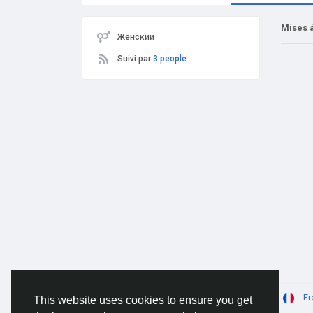
Mises à
Женский
Suivi par
3 people
© 2026 AnimeSocial.SU - Первая аниме сеть!
Fr
This website uses cookies to ensure you get