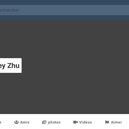
ey Zhu
e
Amis
photos
Vidéos
Aimer