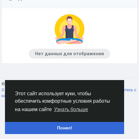
Нет данных для отображения
© 2026 AnimeSocial.SU - Первая аниме сеть!
Russian
О нас
Условия использования
Конфиденциальность
Свяжитесь с
Этот сайт использует куки, чтобы
нами
Каталог
обеспечить комфортные условия работы
на нашем сайте
Узнать больше
Понял!