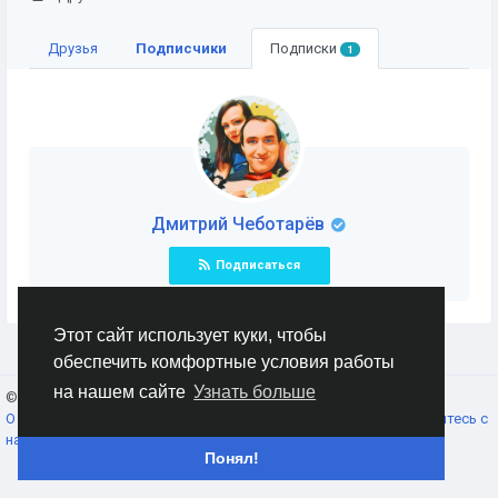
Друзья
Подписчики
Подписки
1
Дмитрий Чеботарёв
Подписаться
Этот сайт использует куки, чтобы
обеспечить комфортные условия работы
на нашем сайте
Узнать больше
© 2026 AnimeSocial.SU - Первая аниме сеть!
Russian
О нас
Условия использования
Конфиденциальность
Свяжитесь с
нами
Каталог
Понял!