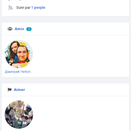
Suivi par
1 people
Amis
1
Дмитрий Чеботарёв
Aimer