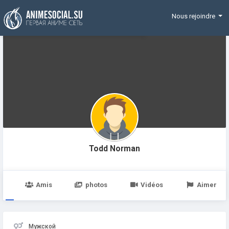
Funding
Nous rejoindre
Todd Norman
e
Amis
photos
Vidéos
Aimer
Мужской