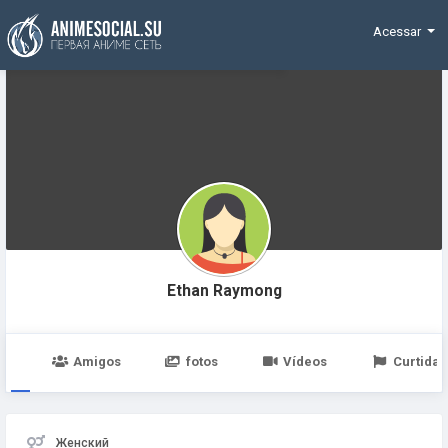
Funding
Acessar
Ethan Raymong
po
Amigos
fotos
Vídeos
Curtidas
Женский