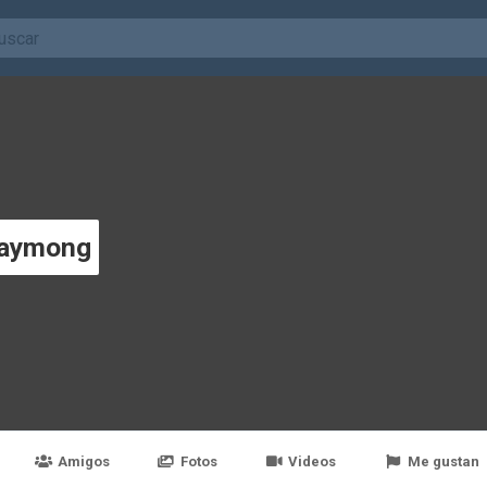
Raymong
Amigos
Fotos
Videos
Me gustan