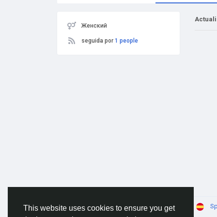
Actual
Женский
seguida por
1 people
© 2026 AnimeSocial.SU - Первая аниме сеть!
Sp
This website uses cookies to ensure you get