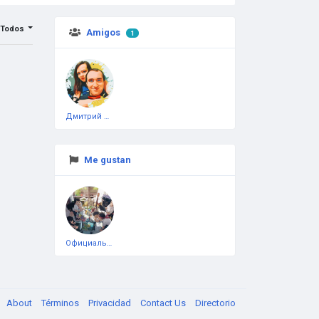
Todos
Amigos
1
Дмитрий Чеботарёв
Me gustan
Официальная тестовая страница
About
Términos
Privacidad
Contact Us
Directorio