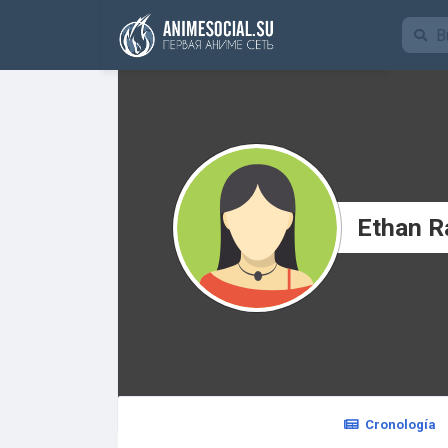
Funding
Ethan 
Cronología