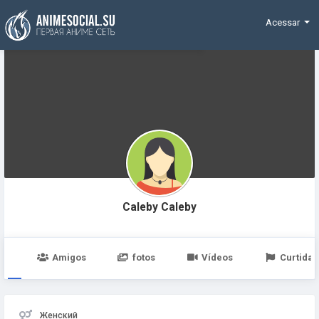
Funding
Acessar
Caleby Caleby
po
Amigos
fotos
Vídeos
Curtidas
Женский