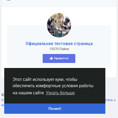
Официальная тестовая страница
15370 Лайки
Нравится
Этот сайт использует куки, чтобы
обеспечить комфортные условия работы
на нашем сайте
Узнать больше
© 2026 AnimeSocial.SU - Первая аниме сеть!
Russian
О нас
Условия использования
Конфиденциальность
Свяжитесь с
нами
Каталог
Понял!