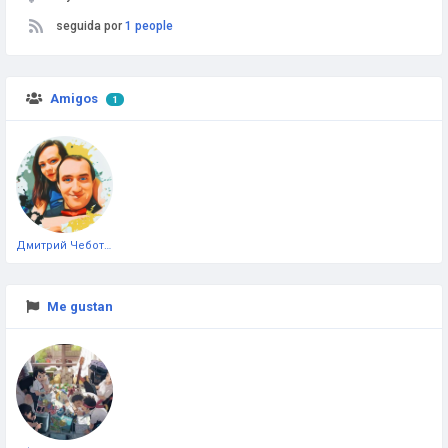
seguida por
1 people
Amigos
1
Дмитрий Чеботарёв
Me gustan