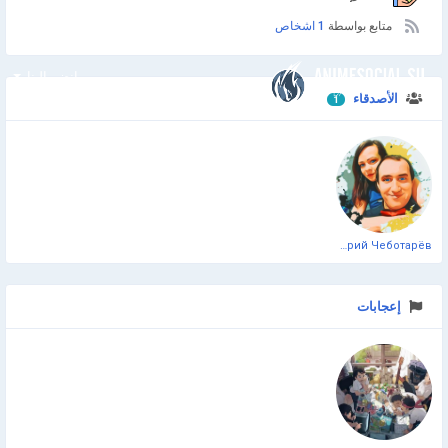
متابع بواسطة
1 اشخاص
انضم إلينا
الأصدقاء
1
Дмитрий Чеботарёв
إعجابات