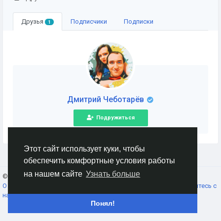
Друзья
Подписчики
Подписки
1
Дмитрий Чеботарёв
Подружиться
Этот сайт использует куки, чтобы
обеспечить комфортные условия работы
на нашем сайте
Узнать больше
© 2026 AnimeSocial.SU - Первая аниме сеть!
Russian
О нас
Условия использования
Конфиденциальность
Свяжитесь с
нами
Каталог
Понял!