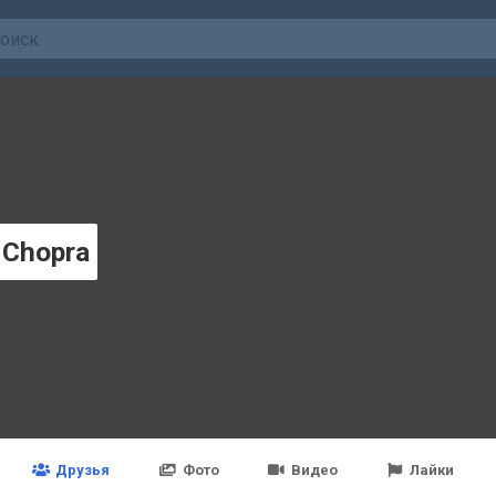
 Chopra
Друзья
Фото
Видео
Лайки