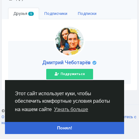
Друзья
Подписчики
Подписки
1
Дмитрий Чеботарёв
Подружиться
Этот сайт использует куки, чтобы
обеспечить комфортные условия работы
на нашем сайте
Узнать больше
© 2026 AnimeSocial.SU - Первая аниме сеть!
Russian
О нас
Условия использования
Конфиденциальность
Свяжитесь с
нами
Каталог
Понял!