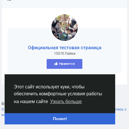
Официальная тестовая страница
15370 Лайки
Нравится
Этот сайт использует куки, чтобы
обеспечить комфортные условия работы
на нашем сайте
Узнать больше
© 2026 AnimeSocial.SU - Первая аниме сеть!
Russian
О нас
Условия использования
Конфиденциальность
Свяжитесь с
нами
Каталог
Понял!