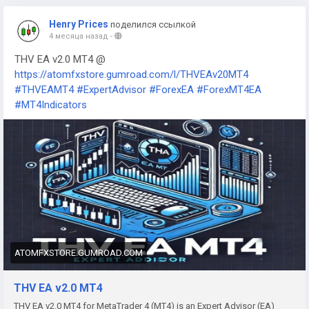
Henry Prices
поделился ссылкой
4 месяца назад
-
THV EA v2.0 MT4 @
https://atomfxstore.gumroad.com/l/THVEAv20MT4
#THVEAMT4
#ExpertAdvisor
#ForexEA
#ForexMT4EA
#MT4Indicators
ATOMFXSTORE.GUMROAD.COM
THV EA v2.0 MT4
THV EA v2.0 MT4 for MetaTrader 4 (MT4) is an Expert Advisor (EA)