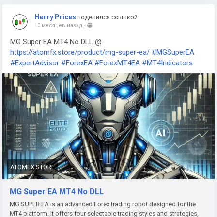
Henry Prices
поделился ссылкой
10 месяцев назад
-
MG Super EA MT4 No DLL @
https://atomfx.store/product/mg-super-ea/
#MGSuperEA
#ExpertAdvisor
#ForexEA
#ForexMT4EA
#MT4Indicators
ATOMFX.STORE
MG Super EA MT4 No DLL
MG SUPER EA is an advanced Forex trading robot designed for the
MT4 platform. It offers four selectable trading styles and strategies,