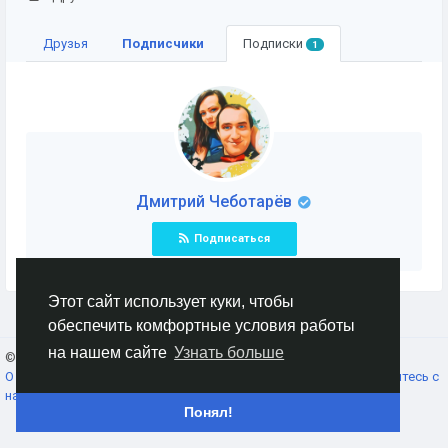
Друзья
Подписчики
Подписки
1
Дмитрий Чеботарёв
Подписаться
Этот сайт использует куки, чтобы
обеспечить комфортные условия работы
на нашем сайте
Узнать больше
© 2026 AnimeSocial.SU - Первая аниме сеть!
Russian
О нас
Условия использования
Конфиденциальность
Свяжитесь с
нами
Каталог
Понял!