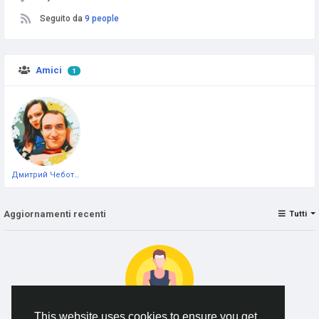
Seguito da
9 people
Amici
1
Дмитрий Чеботарёв
Aggiornamenti recenti
Tutti
This website uses cookies to ensure you get